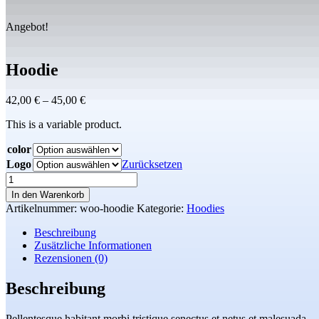
Angebot!
Hoodie
Preisspanne:
42,00
€
–
45,00
€
42,00 €
This is a variable product.
bis
45,00 €
color
Logo
Zurücksetzen
Hoodie
Menge
In den Warenkorb
Artikelnummer:
woo-hoodie
Kategorie:
Hoodies
Beschreibung
Zusätzliche Informationen
Rezensionen (0)
Beschreibung
Pellentesque habitant morbi tristique senectus et netus et malesuada