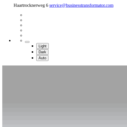
Haartrocknerweg 6
service@businesstransformator.com
Light
Dark
Auto