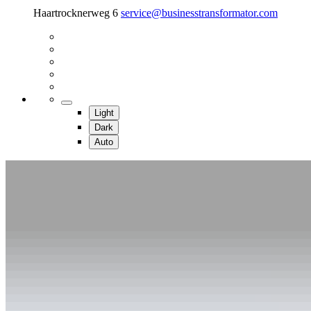
Haartrocknerweg 6
service@businesstransformator.com
Light
Dark
Auto