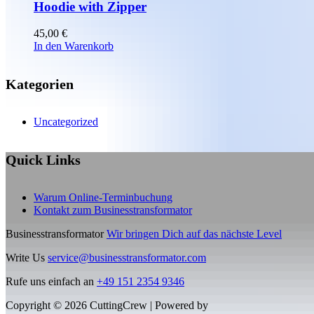
auf
Hoodie with Zipper
der
Produktseite
45,00
€
gewählt
In den Warenkorb
werden
Kategorien
Uncategorized
Quick Links
Warum Online-Terminbuchung
Kontakt zum Businesstransformator
Businesstransformator
Wir bringen Dich auf das nächste Level
Write Us
service@businesstransformator.com
Rufe uns einfach an
+49 151 2354 9346
Copyright © 2026 CuttingCrew | Powered by