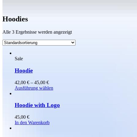
Hoodies
Alle 3 Ergebnisse werden angezeigt
Sale
Hoodie
Preisspanne:
42,00
€
–
45,00
€
42,00 €
Dieses
Ausführung wählen
bis
Produkt
45,00 €
weist
mehrere
Hoodie with Logo
Varianten
auf.
45,00
€
Die
In den Warenkorb
Optionen
können