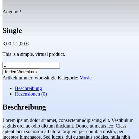
Angebot!
Single
Ursprünglicher
Aktueller
3,00
€
2,00
€
Preis
Preis
This is a simple, virtual product.
war:
ist:
3,00 €
2,00 €.
Single
Menge
In den Warenkorb
Artikelnummer:
woo-single
Kategorie:
Music
Beschreibung
Rezensionen (0)
Beschreibung
Lorem ipsum dolor sit amet, consectetur adipiscing elit. Vestibulum
sagittis orci ac odio dictum tincidunt. Donec ut metus leo. Class
aptent taciti sociosqu ad litora torquent per conubia nostra, per
inceptos himenaeos. Sed luctus, dui eu sagittis sodales, nulla nibh