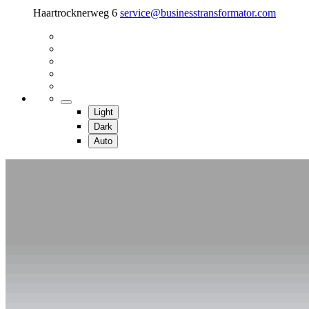
Haartrocknerweg 6
service@businesstransformator.com
Light
Dark
Auto