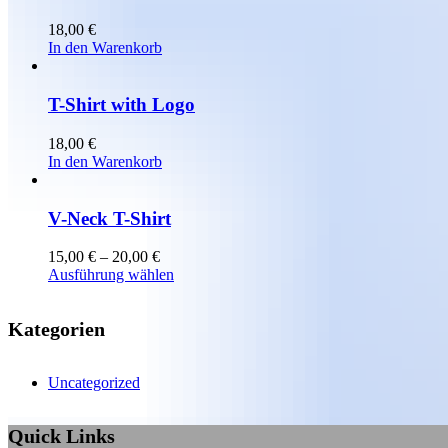
18,00
€
In den Warenkorb
T-Shirt with Logo
18,00
€
In den Warenkorb
V-Neck T-Shirt
Preisspanne:
15,00
€
–
20,00
€
15,00 €
Dieses
Ausführung wählen
bis
Produkt
20,00 €
weist
Kategorien
mehrere
Varianten
auf.
Die
Uncategorized
Optionen
können
Quick Links
auf