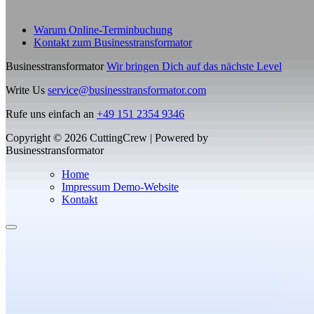
der
Produktseite
gewählt
Warum Online-Terminbuchung
werden
Kontakt zum Businesstransformator
Businesstransformator
Wir bringen Dich auf das nächste Level
Write Us
service@businesstransformator.com
Rufe uns einfach an
+49 151 2354 9346
Copyright © 2026 CuttingCrew | Powered by
Businesstransformator
Home
Impressum Demo-Website
Kontakt