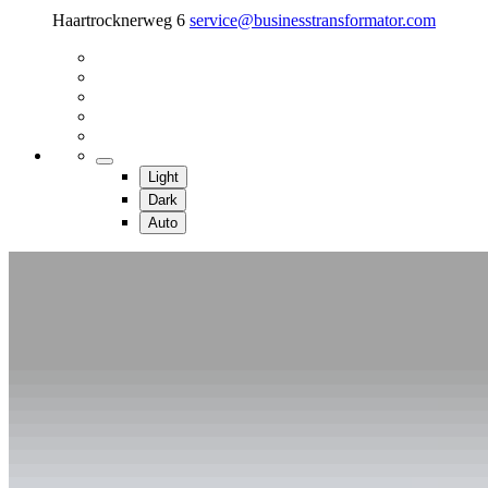
Haartrocknerweg 6
service@businesstransformator.com
Light
Dark
Auto