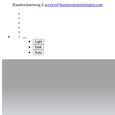
Haartrocknerweg 6
service@businesstransformator.com
Light
Dark
Auto