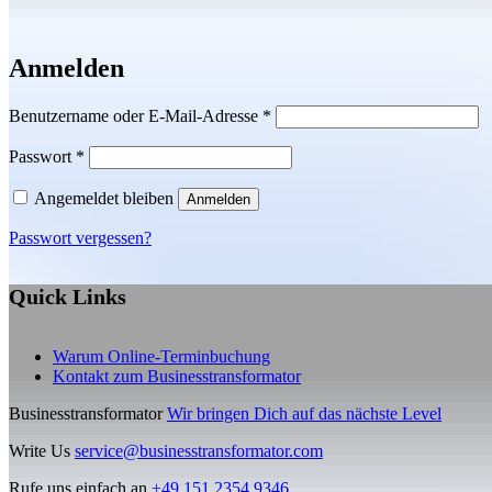
Anmelden
Erforderlich
Benutzername oder E-Mail-Adresse
*
Erforderlich
Passwort
*
Angemeldet bleiben
Anmelden
Passwort vergessen?
Quick Links
Warum Online-Terminbuchung
Kontakt zum Businesstransformator
Businesstransformator
Wir bringen Dich auf das nächste Level
Write Us
service@businesstransformator.com
Rufe uns einfach an
+49 151 2354 9346