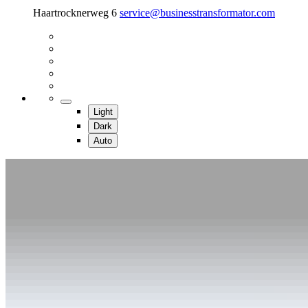
Haartrocknerweg 6
service@businesstransformator.com
Light
Dark
Auto