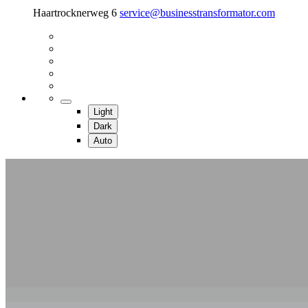
Haartrocknerweg 6
service@businesstransformator.com
Light
Dark
Auto