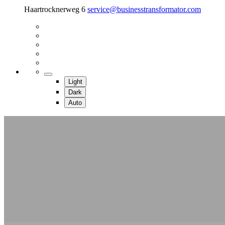
Haartrocknerweg 6
service@businesstransformator.com
Light
Dark
Auto