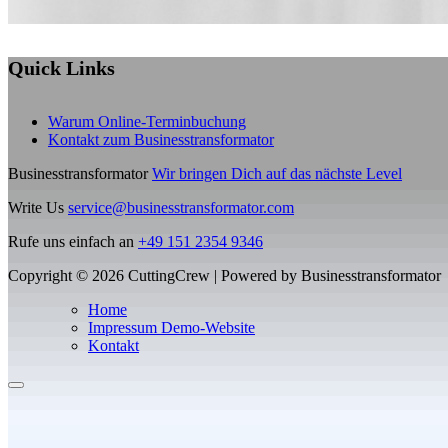
Quick Links
Warum Online-Terminbuchung
Kontakt zum Businesstransformator
Businesstransformator
Wir bringen Dich auf das nächste Level
Write Us
service@businesstransformator.com
Rufe uns einfach an
+49 151 2354 9346
Copyright © 2026 CuttingCrew | Powered by Businesstransformator
Home
Impressum Demo-Website
Kontakt